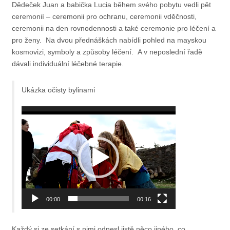
Dědeček Juan a babička Lucia během svého pobytu vedli pět
ceremonií – ceremonii pro ochranu, ceremonii vděčnosti,
ceremonii na den rovnodennosti a také ceremonie pro léčení a
pro ženy. Na dvou přednáškách nabídli pohled na mayskou
kosmovizi, symboly a způsoby léčení. A v neposlední řadě
dávali individuální léčebné terapie.
Ukázka očisty bylinami
Video
přehrávač
00:00
00:16
Každý si ze setkání s nimi odnesl jistě něco jiného, co