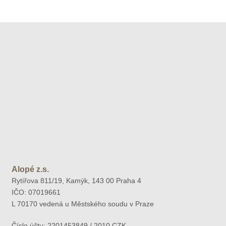
Alopé z.s.
Rytířova 811/19, Kamýk, 143 00 Praha 4
IČO: 07019661
L 70170 vedená u Městského soudu v Praze
Číslo účtu: 2201453849 / 2010 CZK