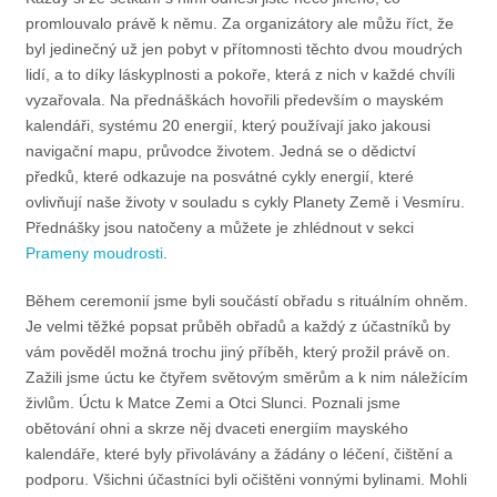
promlouvalo právě k němu. Za organizátory ale můžu říct, že
byl jedinečný už jen pobyt v přítomnosti těchto dvou moudrých
lidí, a to díky láskyplnosti a pokoře, která z nich v každé chvíli
vyzařovala. Na přednáškách hovořili především o mayském
kalendáři, systému 20 energií, který používají jako jakousi
navigační mapu, průvodce životem. Jedná se o dědictví
předků, které odkazuje na posvátné cykly energií, které
ovlivňují naše životy v souladu s cykly Planety Země i Vesmíru.
Přednášky jsou natočeny a můžete je zhlédnout v sekci
Prameny moudrosti
.
Během ceremonií jsme byli součástí obřadu s rituálním ohněm.
Je velmi těžké popsat průběh obřadů a každý z účastníků by
vám pověděl možná trochu jiný příběh, který prožil právě on.
Zažili jsme úctu ke čtyřem světovým směrům a k nim náležícím
živlům. Úctu k Matce Zemi a Otci Slunci. Poznali jsme
obětování ohni a skrze něj dvaceti energiím mayského
kalendáře, které byly přivolávány a žádány o léčení, čištění a
podporu. Všichni účastníci byli očištěni vonnými bylinami. Mohli