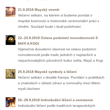
21.9.
2018 Mayský vesmír
Večerní setkání, na kterém si budeme povídat o
mayské kosmovizi a mistrovské ceremoniální práci s
ohněm. Součástí bude i rituál požehnání.
22.-23.9.
2018 Oslava podzimní rovnodennosti S
MAYI A KOGI
Výjimečná dvoudenní slavnost na oslavu podzimní
rovnodennosti podle tradic jedněch z nejstarších a
nejzachovalejších původních kultur světa, Mayů a Kogi.
25.9.
2018 Mayské symboly a léčení
Večerní setkání v divadle Kampa. Povídání o praktikách
a znalostech v oblasti zdraví a rovnováhy mezi tělem-
myslí-duchem.
26.-28.9.
2018 Individuální léčení a ceremonie
Individuální léčení podle tradičních terapeutických