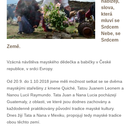
nabízejí,
slova,
která
mluví se
Srdcem
Nebe, se
Srdcem
Země.
Vzácná návštěva mayského dědečka a babičky v České
republice, v srdci Evropy.
Od 20.9. do 1.10.2018 jsme měli možnost setkat se se dvěma
mayskými stařešiny z kmene Quiché, Tatou Juanem Leonem a
Nanou Lucií Raymundo. Tata Juan a Nana Lucia pocházejí
Guatemaly, z oblasti, ve které jsou dodnes zachovány a
každodenně praktikovány původní tradice mayské kultury.
Dnes žijí Tata a Nana v Mexiku, propojují tedy mayské tradice
obou těchto zemí.